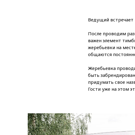
Ведущий встречает г
После проводим раз
важен элемент тимб
жеребьевки на месте
общаются постоянно
Жеребьевка проводи
быть забрендированы
придумать свое назв
Гости уже на этом э