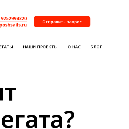
 9252994320
Отправить запрос
poshsails.ru
ЕГАТЫ
НАШИ ПРОЕКТЫ
О НАС
БЛОГ
ит
егата?